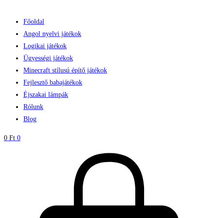
Főoldal
Angol nyelvi játékok
Logikai játékok
Ügyességi játékok
Minecraft stílusú építő játékok
Fejlesztő babajátékok
Éjszakai lámpák
Rólunk
Blog
0
Ft
0