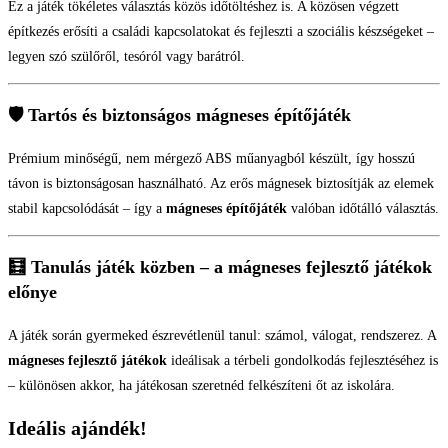
Ez a játék tökéletes választás közös időtöltéshez is. A közösen végzett
építkezés erősíti a családi kapcsolatokat és fejleszti a szociális készségeket –
legyen szó szülőről, tesóról vagy barátról.
🛡️ Tartós és biztonságos mágneses építőjáték
Prémium minőségű, nem mérgező ABS műanyagból készült, így hosszú
távon is biztonságosan használható. Az erős mágnesek biztosítják az elemek
stabil kapcsolódását – így a
mágneses építőjáték
valóban időtálló választás.
🧮 Tanulás játék közben – a mágneses fejlesztő játékok
előnye
A játék során gyermeked észrevétlenül tanul: számol, válogat, rendszerez. A
mágneses fejlesztő játékok
ideálisak a térbeli gondolkodás fejlesztéséhez is
– különösen akkor, ha játékosan szeretnéd felkészíteni őt az iskolára.
Ideális ajándék!