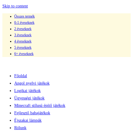
Skip to content
Összes termék
0-1 éveseknek
2 éveseknek
3 éveseknek
4 éveseknek
5 éveseknek
6+ éveseknek
Főoldal
Angol nyelvi játékok
Logikai játékok
Ügyességi játékok
Minecraft stílusú építő játékok
Fejlesztő babajátékok
Éjszakai lámpák
Rólunk