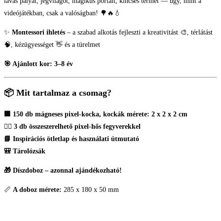
lávás pályát, jégvilágot, mágikus portált, kincses termet — úgy, mint a
videójátékban, csak a valóságban! 🌳🔥💧
✨
Montessori ihletés
– a szabad alkotás fejleszti a kreativitást 🎨, térlátást
🧠, kézügyességet 👋 és a türelmet
🎯 Ajánlott kor: 3–8 év
📦 Mit tartalmaz a csomag?
🟩 150 db mágneses pixel-kocka, kockák mérete: 2 x 2 x 2 cm
🧍‍♂️ 3 db összeszerelhet
ő
pixel-h
ő
s fegyverekkel
📘 Inspirációs ötletlap és használati útmutató
🎒 Tárolózsák
🎁 Díszdoboz – azonnal ajándékozható!
📏
A doboz mérete:
285 x 180 x 50 mm