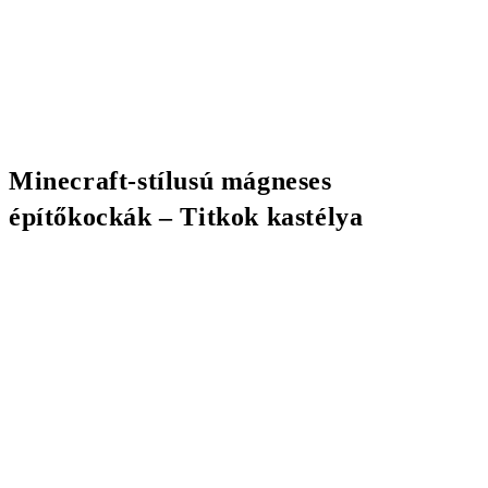
Minecraft-stílusú mágneses
építőkockák – Titkok kastélya