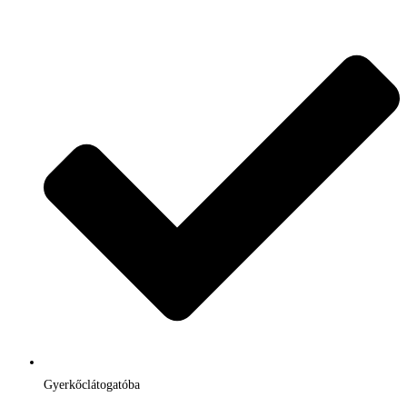
Gyerkőclátogatóba