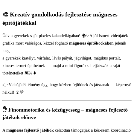
🎨 Kreatív gondolkodás fejlesztése mágneses
építőjátékkal
Üdv a gyerekek saját pixeles kalandvilágában! 🌍✨A jól ismert videójáték
grafika most valóságos, kézzel fogható
mágneses építőkockákon
jelenik
meg:
a gyerekek kastélyt, várfalat, lávás pályát, jégvilágot, mágikus portált,
kincses termet építhetnek — majd a mini figurákkal eljátsszák a saját
történeteiket 👾⚔️🌲
👉 Videójáték élmény úgy, hogy közben fejlődnek és játszanak — képernyő
nélkül! 📵💚
✋ Finommotorika és kézügyesség – mágneses fejlesztő
játékok előnye
A
mágneses fejlesztő játékok
célzottan támogatják a kéz-szem koordináció