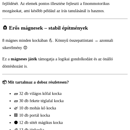
fejlődését. Az elemek pontos illesztése fejleszti a finommotorikus
mozgásokat, ami később például az írás tanulásánál is hasznos.
🧲
Erős mágnesek – stabil építmények
8 mágnes minden kockában 💪. Könnyű összepattintani → azonnali
sikerélmény 😍
Ez a
mágneses játék
támogatja a logikai gondolkodást és az önálló
döntéshozást is.
📦 Mit tartalmaz a doboz részletesen?
🧱 32 db világos kőfal kocka
🧱 30 db fekete téglafal kocka
🌿 10 db mohás kő kocka
🟪 10 db portál kocka
⚫ 12 db sötét mágikus kocka
🧊 13 db jégkocka