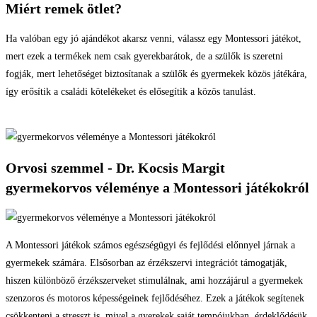
Miért remek ötlet?
Ha valóban egy jó ajándékot akarsz venni, válassz egy Montessori játékot,
mert ezek a termékek nem csak gyerekbarátok, de a szülők is szeretni
fogják, mert lehetőséget biztosítanak a szülők és gyermekek közös játékára,
így erősítik a családi kötelékeket és elősegítik a közös tanulást.
Orvosi szemmel - Dr. Kocsis Margit
gyermekorvos véleménye a Montessori játékokról
A Montessori játékok számos egészségügyi és fejlődési előnnyel járnak a
gyermekek számára. Elsősorban az érzékszervi integrációt támogatják,
hiszen különböző érzékszerveket stimulálnak, ami hozzájárul a gyermekek
szenzoros és motoros képességeinek fejlődéséhez. Ezek a játékok segítenek
csökkenteni a stresszt is, mivel a gyerekek saját tempójukban, érdeklődésük