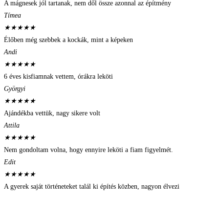
A mágnesek jól tartanak, nem dől össze azonnal az építmény
Tímea
★
★
★
★
★
Élőben még szebbek a kockák, mint a képeken
Andi
★
★
★
★
★
6 éves kisfiamnak vettem, órákra leköti
Györgyi
★
★
★
★
★
Ajándékba vettük, nagy sikere volt
Attila
★
★
★
★
★
Nem gondoltam volna, hogy ennyire leköti a fiam figyelmét.
Edit
★
★
★
★
★
A gyerek saját történeteket talál ki építés közben, nagyon élvezi