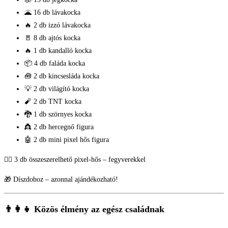
🌋 16 db lávakocka
🔥 2 db izzó lávakocka
🚪 8 db ajtós kocka
🔥 1 db kandalló kocka
📦 4 db faláda kocka
🧰 2 db kincsesláda kocka
💡 2 db világító kocka
🧨 2 db TNT kocka
🐉 1 db szörnyes kocka
👸 2 db hercegnő figura
🤖 2 db mini pixel hős figura
🧍‍♂️ 3 db összeszerelhető pixel-hős – fegyverekkel
🎁 Díszdoboz – azonnal ajándékozható!
👨‍👩‍👧 Közös élmény az egész családnak