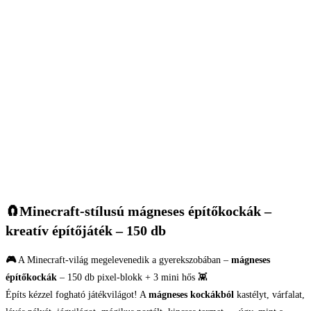
🧲
Minecraft-stílusú mágneses építőkockák –
kreatív építőjáték – 150 db
🎮
A Minecraft-világ megelevenedik a gyerekszobában –
mágneses
építőkockák
– 150 db pixel-blokk + 3 mini hős 👾
Építs kézzel fogható játékvilágot! A
mágneses kockákból
kastélyt, várfalat,