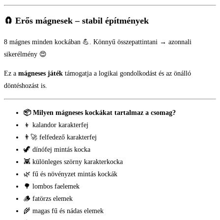
🧲
Erős mágnesek – stabil építmények
8 mágnes minden kockában 💪. Könnyű összepattintani → azonnali
sikerélmény 😍
Ez a
mágneses játék
támogatja a logikai gondolkodást és az önálló
döntéshozást is.
📦 Milyen mágneses kockákat tartalmaz a csomag?
👦 kalandor karakterfej
👨‍🚀 felfedező karakterfej
🦖 dínófej mintás kocka
👾 különleges szörny karakterkocka
🌿 fű és növényzet mintás kockák
🌳 lombos faelemek
🪵 fatörzs elemek
🌾 magas fű és nádas elemek