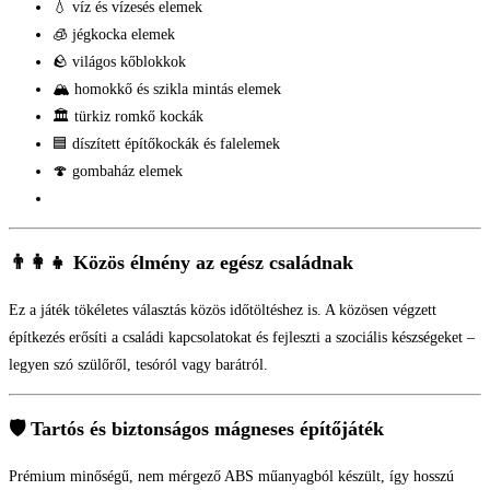
💧 víz és vízesés elemek
🧊 jégkocka elemek
🪨 világos kőblokkok
🏔️ homokkő és szikla mintás elemek
🏛️ türkiz romkő kockák
🟦 díszített építőkockák és falelemek
🍄 gombaház elemek
👨‍👩‍👧 Közös élmény az egész családnak
Ez a játék tökéletes választás közös időtöltéshez is. A közösen végzett
építkezés erősíti a családi kapcsolatokat és fejleszti a szociális készségeket –
legyen szó szülőről, tesóról vagy barátról.
🛡️ Tartós és biztonságos mágneses építőjáték
Prémium minőségű, nem mérgező ABS műanyagból készült, így hosszú