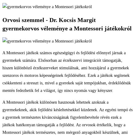
Orvosi szemmel - Dr. Kocsis Margit
gyermekorvos véleménye a Montessori játékokról
A Montessori játékok számos egészségügyi és fejlődési előnnyel járnak a
gyermekek számára. Elsősorban az érzékszervi integrációt támogatják,
hiszen különböző érzékszerveket stimulálnak, ami hozzájárul a gyermekek
szenzoros és motoros képességeinek fejlődéséhez. Ezek a játékok segítenek
csökkenteni a stresszt is, mivel a gyerekek saját tempójukban, érdeklődésük
mentén fedezhetik fel a világot, így nincs nyomás vagy kényszer.
A Montessori játékok különösen hasznosak lehetnek azoknak a
gyermekeknek, akik fejlődési késleltetésekkel küzdenek. Az egyéni tempó és
a gyermek természetes kíváncsiságának figyelembevétele révén ezek a
játékok hatékonyan támogatják a fejlődést. Az orvosok értékelik, hogy a
Montessori játékok természetes, nem mérgező anyagokból készülnek, ami