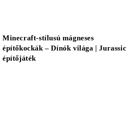
Minecraft-stílusú mágneses
építőkockák – Dínók világa | Jurassic
építőjáték