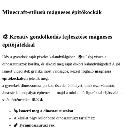
Minecraft-stílusú mágneses építőkockák
🎨 Kreatív gondolkodás fejlesztése mágneses
építőjátékkal
Üdv a gyerekek saját pixeles kalandvilágában! 🌍✨Lépj vissza a
dinoszauruszok korába, és alkosd meg saját őskori kalandvilágodat! A jól
ismert videójáték grafika most valóságos, kézzel fogható
mágneses
építőkockákon
jelenik meg:
a gyerekek dinoszaurusz parkot, őserdei élőhelyet, dínó rezervátumot,
Jurassic kalandpályát építenek — majd a mini dínó figurákkal eljátsszák a
saját történeteiket 👾⚔️🌲
🦕 Ismerd meg a dinoszauruszokat!
A készlet négy különböző dinoszauruszt tartalmaz:
🦖
Tyrannoszaurusz rex