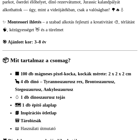
parkot, őserdei élőhelyet, dínó rezervátumot, Jurassic kalandpályát
alkothattok — úgy, mint a videójátékban, csak a valóságban! 🌳🔥💧
✨
Montessori ihletés
– a szabad alkotás fejleszti a kreativitást 🎨, térlátást
🧠, kézügyességet 👋 és a türelmet
🎯 Ajánlott kor: 3–8 év
📦 Mit tartalmaz a csomag?
🟩 100 db mágneses pixel-kocka, kockák mérete: 2 x 2 x 2 cm
🦕 4 db dínó – Tyrannoszaurusz rex, Brontoszaurusz,
Stegoszaurusz, Ankyloszaurusz
🥚
1 db dinoszaurusz tojás
🗺️ 1 db építő alaplap
📘 Inspirációs ötletlap
🎒 Tárolózsák
📖 Használati útmutató