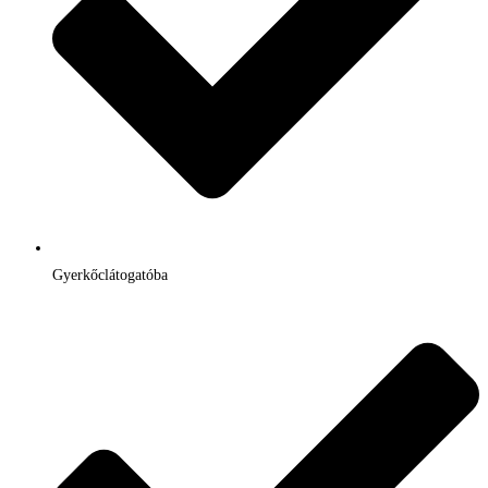
Gyerkőclátogatóba