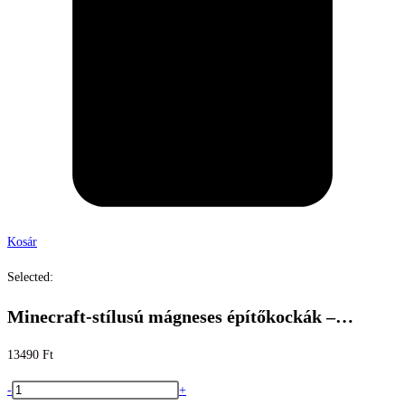
Kosár
Selected:
Minecraft-stílusú mágneses építőkockák –…
13490
Ft
Minecraft-
-
+