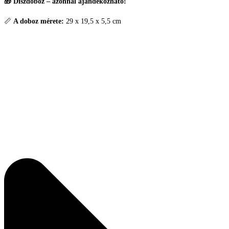
🎁 Díszdoboz – azonnal ajándékozható!
📏
A doboz mérete:
29 x 19,5 x 5,5 cm