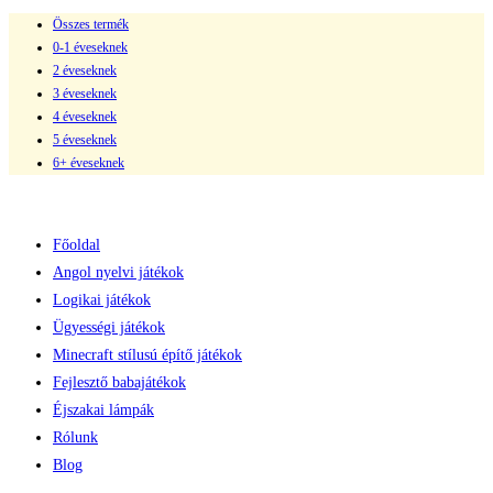
Összes termék
Skip
0-1 éveseknek
to
2 éveseknek
content
3 éveseknek
4 éveseknek
5 éveseknek
6+ éveseknek
Főoldal
Angol nyelvi játékok
Logikai játékok
Ügyességi játékok
Minecraft stílusú építő játékok
Fejlesztő babajátékok
Éjszakai lámpák
Rólunk
Blog