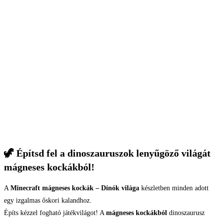
🦖 Építsd fel a dinoszauruszok lenyűgöző világát
mágneses kockákból!
A
Minecraft mágneses kockák – Dínók világa
készletben minden adott
egy izgalmas őskori kalandhoz.
Építs kézzel fogható játékvilágot! A
mágneses kockákból
dinoszaurusz