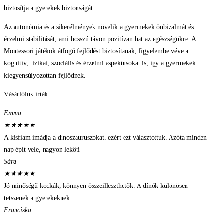
biztosítja a gyerekek biztonságát.
Az autonómia és a sikerélmények növelik a gyermekek önbizalmát és
érzelmi stabilitását, ami hosszú távon pozitívan hat az egészségükre. A
Montessori játékok átfogó fejlődést biztosítanak, figyelembe véve a
kognitív, fizikai, szociális és érzelmi aspektusokat is, így a gyermekek
kiegyensúlyozottan fejlődnek.
Vásárlóink írták
Emma
★
★
★
★
★
A kisfiam imádja a dinoszauruszokat, ezért ezt választottuk. Azóta minden
nap épít vele, nagyon leköti
Sára
★
★
★
★
★
Jó minőségű kockák, könnyen összeilleszthetők. A dínók különösen
tetszenek a gyerekeknek
Franciska