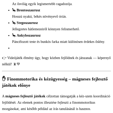
Az ősvilág egyik legismertebb ragadozója.
🦕
Brontoszaurusz
Hosszú nyakú, békés növényevő óriás.
🦕
Stegoszaurusz
Jellegzetes hátlemezeiről könnyen felismerhető.
🦕
Ankyloszaurusz
Páncélozott teste és bunkós farka miatt különösen érdekes őslény.
👉 Videójáték élmény úgy, hogy közben fejlődnek és játszanak — képernyő
nélkül! 📵💚
✋ Finommotorika és kézügyesség – mágneses fejlesztő
játékok előnye
A
mágneses fejlesztő játékok
célzottan támogatják a kéz-szem koordináció
fejlődését. Az elemek pontos illesztése fejleszti a finommotorikus
mozgásokat, ami később például az írás tanulásánál is hasznos.