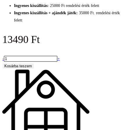
Ingyenes kiszállítás:
25000 Ft rendelési érték felett
Ingyenes kiszállítás + ajándék játék:
35000 Ft. rendelési érték
felett
13490
Ft
Minecraft-
-
+
stílusú
Kosárba teszem
mágneses
építőkockák
–
Dínók
világa
|
Jurassic
építőjáték