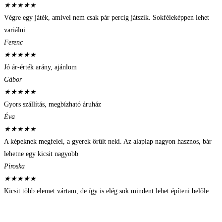
★
★
★
★
★
Végre egy játék, amivel nem csak pár percig játszik. Sokféleképpen lehet
variálni
Ferenc
★
★
★
★
★
Jó ár-érték arány, ajánlom
Gábor
★
★
★
★
★
Gyors szállítás, megbízható áruház
Éva
★
★
★
★
★
A képeknek megfelel, a gyerek örült neki. Az alaplap nagyon hasznos, bár
lehetne egy kicsit nagyobb
Piroska
★
★
★
★
★
Kicsit több elemet vártam, de így is elég sok mindent lehet építeni belőle