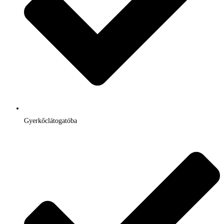
Gyerkőclátogatóba