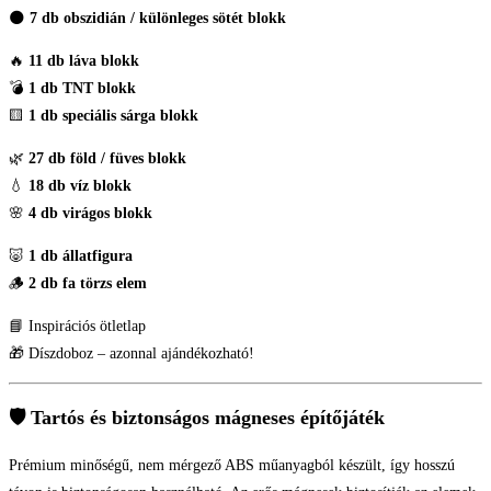
🌑
7 db obszidián / különleges sötét blokk
🔥
11 db láva blokk
💣
1 db TNT blokk
🟨
1 db speciális sárga blokk
🌿
27 db föld / füves blokk
💧
18 db víz blokk
🌸
4 db virágos blokk
🐷
1 db állatfigura
🪵
2 db fa törzs elem
📘 Inspirációs ötletlap
🎁 Díszdoboz – azonnal ajándékozható!
🛡️ Tartós és biztonságos mágneses építőjáték
Prémium minőségű, nem mérgező ABS műanyagból készült, így hosszú