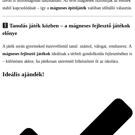
távon is biztonságosan használható. Az erős mágnesek biztosítják az elemek
stabil kapcsolódását – így a
mágneses építőjáték
valóban időtálló választás.
🧮 Tanulás játék közben – a mágneses fejlesztő játékok
előnye
A játék során gyermeked észrevétlenül tanul: számol, válogat, rendszerez. A
mágneses fejlesztő játékok
ideálisak a térbeli gondolkodás fejlesztéséhez is
– különösen akkor, ha játékosan szeretnéd felkészíteni őt az iskolára.
Ideális ajándék!