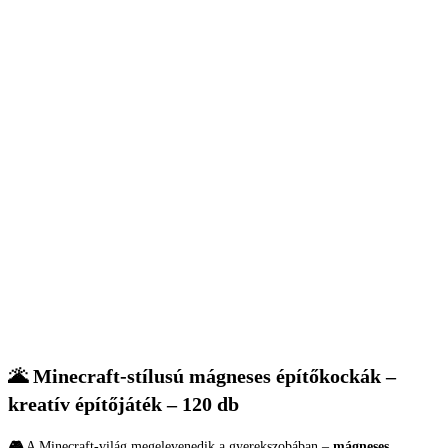
🌋 Minecraft-stílusú mágneses építőkockák –
kreatív építőjáték – 120 db
🎮
A Minecraft-világ megelevenedik a gyerekszobában –
mágneses