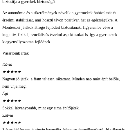
biztosítja a gyerekek biztonságát.
Az autonómia és a sikerélmények növelik a gyermekek önbizalmát és
érzelmi stabilitását, ami hosszú távon pozitívan hat az egészségükre. A
Montessori játékok átfogó fejlődést biztosítanak, figyelembe véve a
kognitív, fizikai, szociális és érzelmi aspektusokat is, így a gyermekek
kiegyensúlyozottan fejlődnek.
Vásárlóink írták
Dávid
★
★
★
★
★
Nagyon jó játék, a fiam teljesen rákattant. Minden nap mást épít belőle,
nem unja meg.
Ági
★
★
★
★
★
Sokkal látványosabb, mint egy sima építőjáték.
Szilvia
★
★
★
★
★
3 éves kislányom is simán használja, könnyen összeilleszthető. Jó választás