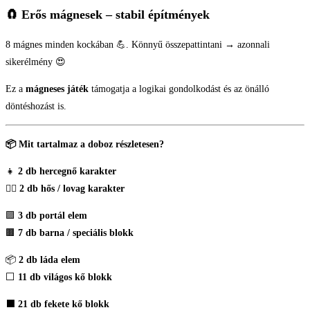
🧲
Erős mágnesek – stabil építmények
8 mágnes minden kockában 💪. Könnyű összepattintani → azonnali
sikerélmény 😍
Ez a
mágneses játék
támogatja a logikai gondolkodást és az önálló
döntéshozást is.
📦 Mit tartalmaz a doboz részletesen?
👧
2 db hercegnő karakter
🧍‍♂️
2 db hős / lovag karakter
🟪
3 db portál elem
🟫
7 db barna / speciális blokk
📦
2 db láda elem
⬜
11 db világos kő blokk
⬛
21 db fekete kő blokk