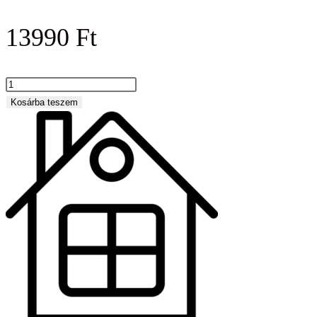
13990
Ft
Minecraft-
stílusú
Kosárba teszem
mágneses
építőkockák
–
Vulkán
és
láva
világa
mennyiség