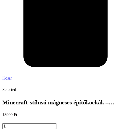
Kosár
Selected:
Minecraft-stílusú mágneses építőkockák –…
13990
Ft
Minecraft-