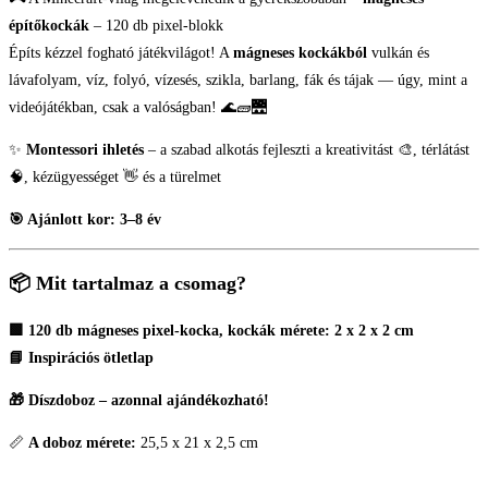
építőkockák
– 120 db pixel-blokk
Építs kézzel fogható játékvilágot! A
mágneses kockákból
vulkán és
lávafolyam, víz, folyó, vízesés, szikla, barlang, fák és tájak — úgy, mint a
videójátékban, csak a valóságban! 🌊🧱🌉
✨
Montessori ihletés
– a szabad alkotás fejleszti a kreativitást 🎨, térlátást
🧠, kézügyességet 👋 és a türelmet
🎯 Ajánlott kor: 3–8 év
📦 Mit tartalmaz a csomag?
🟩 120 db mágneses pixel-kocka, kockák mérete: 2 x 2 x 2 cm
📘 Inspirációs ötletlap
🎁 Díszdoboz – azonnal ajándékozható!
📏
A doboz mérete:
25,5 x 21 x 2,5 cm