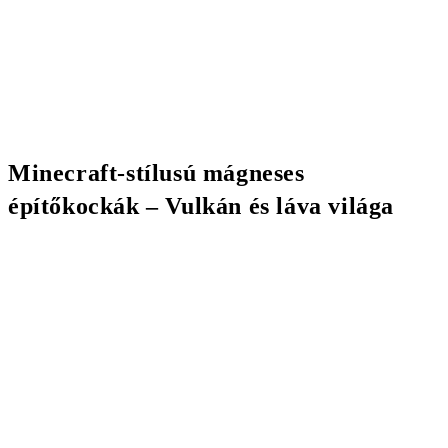
Minecraft-stílusú mágneses
építőkockák – Vulkán és láva világa