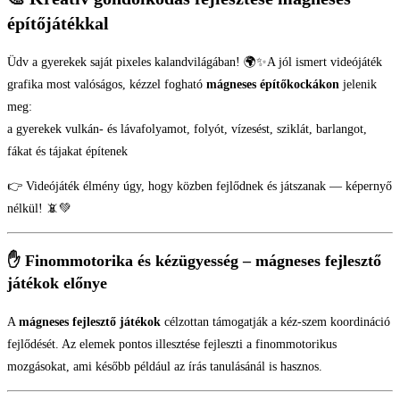
építőjátékkal
Üdv a gyerekek saját pixeles kalandvilágában! 🌍✨A jól ismert videójáték
grafika most valóságos, kézzel fogható
mágneses építőkockákon
jelenik
meg:
a gyerekek vulkán- és lávafolyamot, folyót, vízesést, sziklát, barlangot,
fákat és tájakat építenek
👉 Videójáték élmény úgy, hogy közben fejlődnek és játszanak — képernyő
nélkül! 📵💚
✋ Finommotorika és kézügyesség – mágneses fejlesztő
játékok előnye
A
mágneses fejlesztő játékok
célzottan támogatják a kéz-szem koordináció
fejlődését. Az elemek pontos illesztése fejleszti a finommotorikus
mozgásokat, ami később például az írás tanulásánál is hasznos.