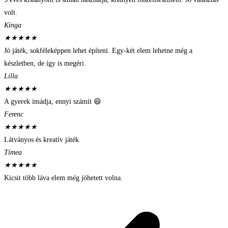
volt.
Kinga
★
★
★
★
★
Jó játék, sokféleképpen lehet építeni. Egy-két elem lehetne még a
készletben, de így is megéri.
Lilla
★
★
★
★
★
A gyerek imádja, ennyi számít 😄
Ferenc
★
★
★
★
★
Látványos és kreatív játék
Tímea
★
★
★
★
★
Kicsit több láva elem még jöhetett volna.