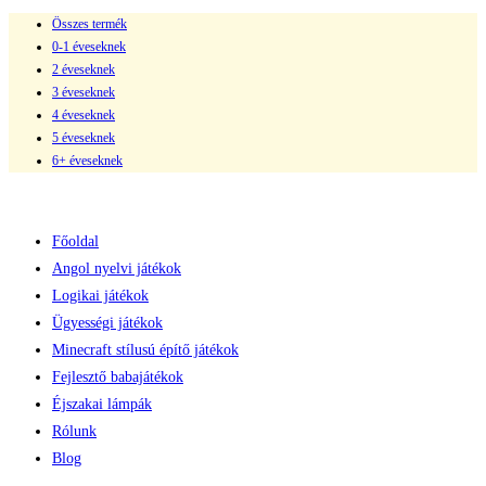
Összes termék
Skip
0-1 éveseknek
to
2 éveseknek
content
3 éveseknek
4 éveseknek
5 éveseknek
6+ éveseknek
Főoldal
Angol nyelvi játékok
Logikai játékok
Ügyességi játékok
Minecraft stílusú építő játékok
Fejlesztő babajátékok
Éjszakai lámpák
Rólunk
Blog