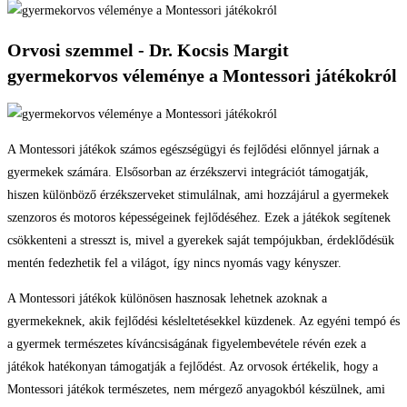
Orvosi szemmel - Dr. Kocsis Margit
gyermekorvos véleménye a Montessori játékokról
A Montessori játékok számos egészségügyi és fejlődési előnnyel járnak a
gyermekek számára. Elsősorban az érzékszervi integrációt támogatják,
hiszen különböző érzékszerveket stimulálnak, ami hozzájárul a gyermekek
szenzoros és motoros képességeinek fejlődéséhez. Ezek a játékok segítenek
csökkenteni a stresszt is, mivel a gyerekek saját tempójukban, érdeklődésük
mentén fedezhetik fel a világot, így nincs nyomás vagy kényszer.
A Montessori játékok különösen hasznosak lehetnek azoknak a
gyermekeknek, akik fejlődési késleltetésekkel küzdenek. Az egyéni tempó és
a gyermek természetes kíváncsiságának figyelembevétele révén ezek a
játékok hatékonyan támogatják a fejlődést. Az orvosok értékelik, hogy a
Montessori játékok természetes, nem mérgező anyagokból készülnek, ami