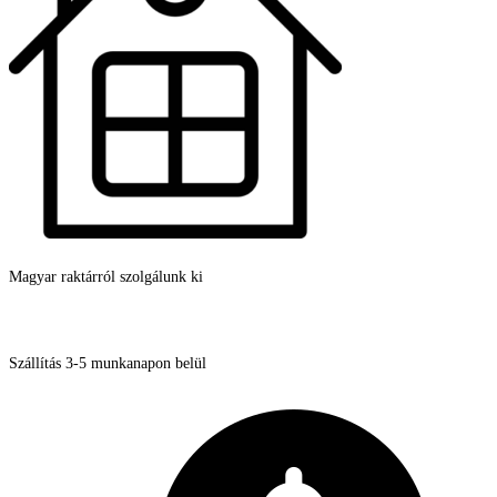
Magyar raktárról szolgálunk ki
Szállítás 3-5 munkanapon belül