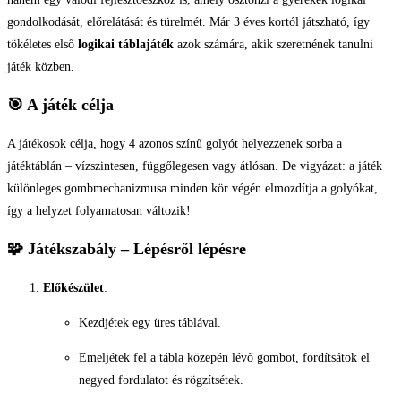
gondolkodását, előrelátását és türelmét. Már 3 éves kortól játszható, így
tökéletes első
logikai táblajáték
azok számára, akik szeretnének tanulni
játék közben.
🎯 A játék célja
A játékosok célja, hogy 4 azonos színű golyót helyezzenek sorba a
játéktáblán – vízszintesen, függőlegesen vagy átlósan. De vigyázat: a játék
különleges gombmechanizmusa minden kör végén elmozdítja a golyókat,
így a helyzet folyamatosan változik!
🧩 Játékszabály – Lépésről lépésre
Előkészület
:
Kezdjétek egy üres táblával.
Emeljétek fel a tábla közepén lévő gombot, fordítsátok el
negyed fordulatot és rögzítsétek.