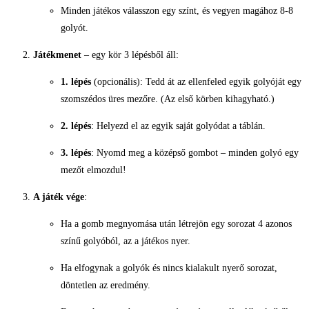
Minden játékos válasszon egy színt, és vegyen magához 8-8
golyót.
Játékmenet
– egy kör 3 lépésből áll:
1. lépés
(opcionális): Tedd át az ellenfeled egyik golyóját egy
szomszédos üres mezőre. (Az első körben kihagyható.)
2. lépés
: Helyezd el az egyik saját golyódat a táblán.
3. lépés
: Nyomd meg a középső gombot – minden golyó egy
mezőt elmozdul!
A játék vége
:
Ha a gomb megnyomása után létrejön egy sorozat 4 azonos
színű golyóból, az a játékos nyer.
Ha elfogynak a golyók és nincs kialakult nyerő sorozat,
döntetlen az eredmény.