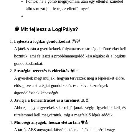
Fontos: ha a gomb megnyomása után egy ellenfél színéből
álló sorozat jön létre, az ellenfél nyer!
🧠 Mit fejleszt a LogiPálya?
Fejleszti a logikai gondolkodást
🤔💡
A játék során a gyerekeknek folyamatosan stratégiai döntéseket kell
hozniuk, ami fejleszti a problémamegoldó készségüket és a logikus
gondolkodásukat.
Stratégiai tervezés és előrelátás
🧠📈
A gyerekek megtanulják, hogyan tervezzék meg a lépéseiket előre,
elősegítve a stratégiai gondolkodás és a következmények
átgondolásának képességét.
Javítja a koncentrációt és a türelmet
🧘‍♂️⏳
Ahhoz, hogy a gyerekek sikerrel járjanak, végig figyelniük kell, és
türelemmel kell megvárniuk, míg a megfelelő lépés adódik.
Minőségi anyagok, hosszú élettartam
🛡️🔝
A tartós ABS anyagnak köszönhetően a játék nem sérül vagy