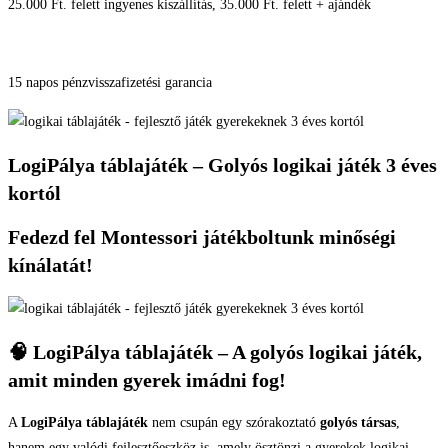
25.000 Ft. felett ingyenes kiszállítás, 35.000 Ft. felett + ajándék
15 napos pénzvisszafizetési garancia
LogiPálya táblajáték – Golyós logikai játék 3 éves
kortól
Fedezd fel Montessori játékboltunk minőségi
kínálatát!
🧠 LogiPálya táblajáték – A golyós logikai játék,
amit minden gyerek imádni fog!
A
LogiPálya táblajáték
nem csupán egy szórakoztató
golyós társas
,
hanem egy valódi fejlesztőeszköz is, amely ösztönzi a gyerekek logikai