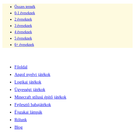
Összes termék
Skip
0-1 éveseknek
to
2 éveseknek
content
3 éveseknek
4 éveseknek
5 éveseknek
6+ éveseknek
Főoldal
Angol nyelvi játékok
Logikai játékok
Ügyességi játékok
Minecraft stílusú építő játékok
Fejlesztő babajátékok
Éjszakai lámpák
Rólunk
Blog