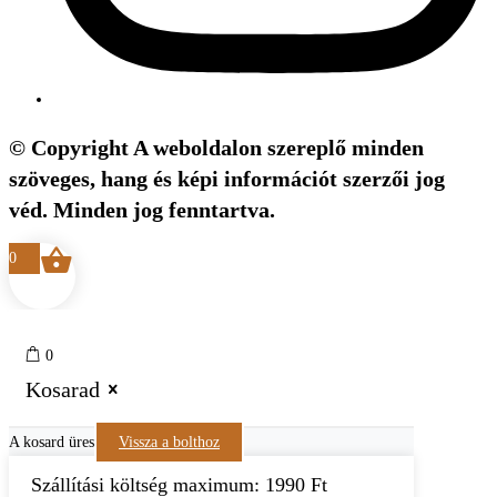
© Copyright A weboldalon szereplő minden
szöveges, hang és képi információt szerzői jog
véd. Minden jog fenntartva.
0
0
Kosarad
A kosard üres
Vissza a bolthoz
Szállítási költség maximum: 1990 Ft